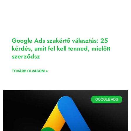
Google Ads szakértő választás: 25
kérdés, amit fel kell tenned, mielőtt
szerződsz
TOVÁBB OLVASOM »
GOOGLE ADS