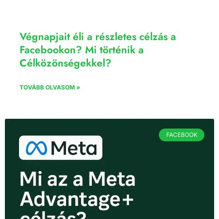
Végnapjait éli a részletes célzás a
Facebookon? Mi történik a
Célközönségekkel?
TOVÁBB OLVASOM »
FACEBOOK