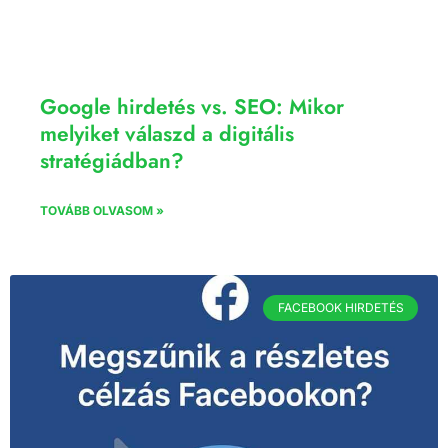
Google hirdetés vs. SEO: Mikor
melyiket válaszd a digitális
stratégiádban?
TOVÁBB OLVASOM »
FACEBOOK HIRDETÉS