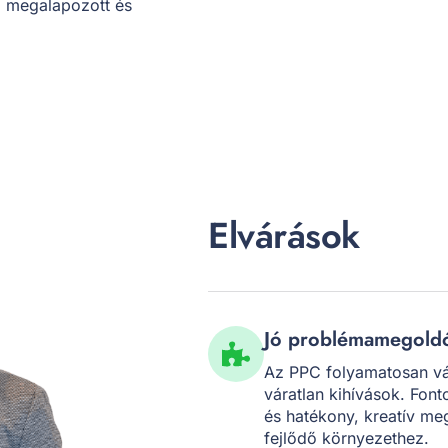
g megalapozott és
Elvárások
Jó problémamegold
Az PPC folyamatosan vá
váratlan kihívások. Fon
és hatékony, kreatív m
fejlődő környezethez.