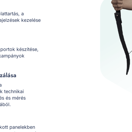
attartás, a
ajelzések kezelése
iportok készítése,
a kampányok
zálása
a
k technikai
tés és mérés
ából.
kott panelekben