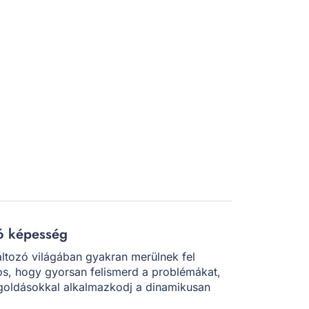
ó képesség
ltozó világában gyakran merülnek fel
tos, hogy gyorsan felismerd a problémákat,
egoldásokkal alkalmazkodj a dinamikusan