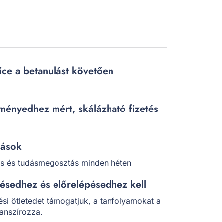
ice a betanulást követően
tményedhez mért, skálázható fizetés
tások
ás és tudásmegosztás minden héten
désedhez és előrelépésedhez kell
ési ötletedet támogatjuk, a tanfolyamokat a
nanszírozza.