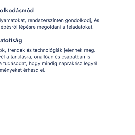
dolkodásmód
olyamatokat, rendszerszinten gondolkodj, és
lépésről lépésre megoldani a feladatokat.
vatottság
k, trendek és technológiák jelennek meg.
yél a tanulásra, önállóan és csapatban is
i a tudásodat, hogy mindig naprakész legyél
dményeket érhesd el.