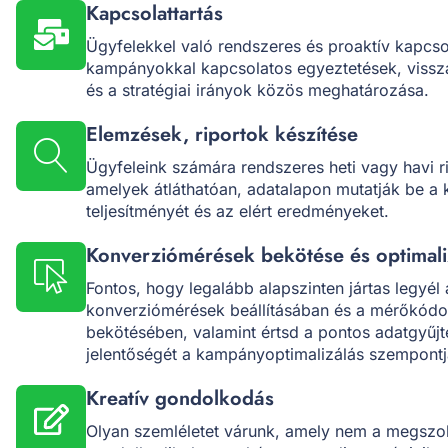
Kapcsolattartás
Ügyfelekkel való rendszeres és proaktív kapcsol
kampányokkal kapcsolatos egyeztetések, vissz
és a stratégiai irányok közös meghatározása.
Elemzések, riportok készítése
Ügyfeleink számára rendszeres heti vagy havi r
amelyek átláthatóan, adatalapon mutatják be 
teljesítményét és az elért eredményeket.
Konverziómérések bekötése és optimali
Fontos, hogy legalább alapszinten jártas legyél 
konverziómérések beállításában és a mérőkódo
bekötésében, valamint értsd a pontos adatgyűj
jelentőségét a kampányoptimalizálás szempontj
Kreatív gondolkodás
Olyan szemléletet várunk, amely nem a megszo