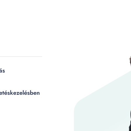
ás
detéskezelésben