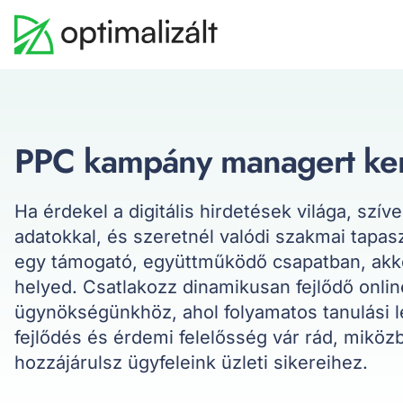
PPC kampány managert ke
Ha érdekel a digitális hirdetések világa, szív
adatokkal, és szeretnél valódi szakmai tapasz
egy támogató, együttműködő csapatban, akk
helyed. Csatlakozz dinamikusan fejlődő onli
ügynökségünkhöz, ahol folyamatos tanulási 
fejlődés és érdemi felelősség vár rád, miköz
hozzájárulsz ügyfeleink üzleti sikereihez.