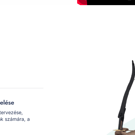
elése
tervezése,
nk számára, a