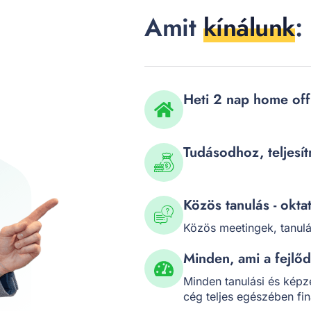
Amit
kínálunk
:
Heti 2 nap home off
Tudásodhoz, teljesí
Közös tanulás - okta
Közös meetingek, tanul
Minden, ami a fejlő
Minden tanulási és képz
cég teljes egészében fi