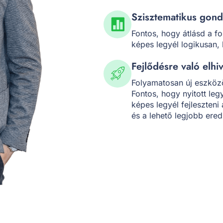
Szisztematikus gon
Fontos, hogy átlásd a f
képes legyél logikusan, 
Fejlődésre való elhi
Folyamatosan új eszközö
Fontos, hogy nyitott leg
képes legyél fejleszten
és a lehető legjobb ere