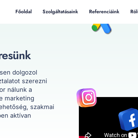
Főoldal
Szolgáltatásaink
Referenciáink
Ról
resünk
esen dolgozol
talatot szerezni
or nálunk a
ne marketing
lehetőség, szakmai
ben aktívan