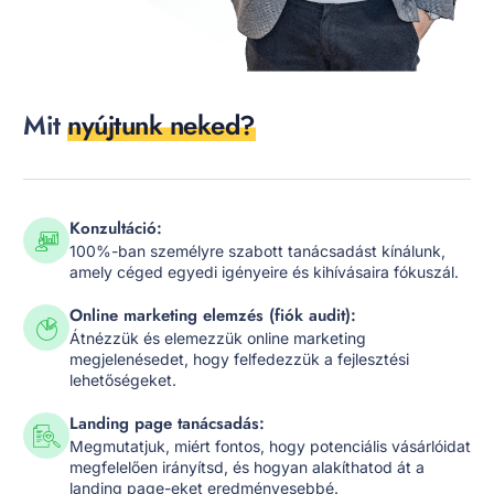
Mit
nyújtunk neked?
Konzultáció:
100%-ban személyre szabott tanácsadást kínálunk,
amely céged egyedi igényeire és kihívásaira fókuszál.
Online marketing elemzés (fiók audit):
Átnézzük és elemezzük online marketing
megjelenésedet, hogy felfedezzük a fejlesztési
lehetőségeket.
Landing page tanácsadás:
Megmutatjuk, miért fontos, hogy potenciális vásárlóidat
megfelelően irányítsd, és hogyan alakíthatod át a
landing page-eket eredményesebbé.