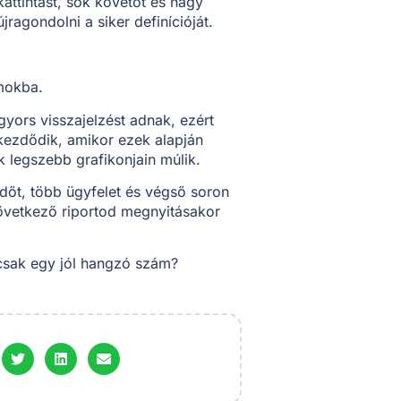
attintást, sok követőt és nagy
jragondolni a siker definícióját.
mokba.
gyors visszajelzést adnak, ezért
kezdődik, amikor ezek alapján
k legszebb grafikonjain múlik.
őt, több ügyfelet és végső soron
következő riportod megnyitásakor
csak egy jól hangzó szám?