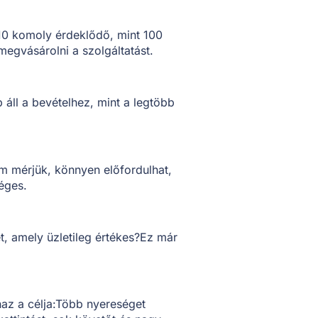
0 komoly érdeklődő, mint 100
megvásárolni a szolgáltatást.
 áll a bevételhez, mint a legtöbb
m mérjük, könnyen előfordulhat,
éges.
t, amely üzletileg értékes?Ez már
z a célja:Több nyereséget