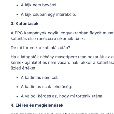
A lájk nem bevétel.
A lájk csupán egy interakció.
3. Kattintások
A PPC kampányok egyik leggyakrabban figyelt mutató
kattintás első ránézésre sikernek tűnik.
De mi történik a kattintás után?
Ha a látogatók néhány másodperc után bezárják az old
kérnek ajánlatot és nem vásárolnak, akkor a kattintá
üzleti értéket.
A kattintás nem cél.
A kattintás csak lehetőség.
A valódi kérdés az, hogy mi történik utána.
4. Elérés és megjelenések