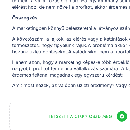
termelni a vállalkozás számára.Ha egy kampány sok k
elérést hoz, de nem növeli a profitot, akkor érdemes ú
Összegzés
A marketingben könnyű beleszeretni a látványos szá
A követőszám, a lájkok, az elérés vagy a kattintások 
természetes, hogy figyelünk rájuk.A probléma akkor 
hozunk üzleti döntéseket.A valódi siker nem a riporto
Hanem azon, hogy a marketing képes-e több érdeklőd
nagyobb profitot termelni a vállalkozás számára. A 
érdemes feltenni magadnak egy egyszerű kérdést:
Amit most nézek, az valóban üzleti eredmény? Vagy 
TETSZETT A CIKK? OSZD MEG: