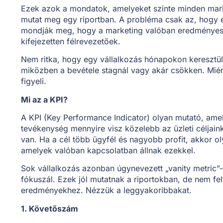
Ezek azok a mondatok, amelyeket szinte minden mar
mutat meg egy riportban. A probléma csak az, hog
mondják meg, hogy a marketing valóban eredményes v
kifejezetten félrevezetőek.
Nem ritka, hogy egy vállalkozás hónapokon keresztül 
miközben a bevétele stagnál vagy akár csökken. Miér
figyeli.
Mi az a KPI?
A KPI (Key Performance Indicator) olyan mutató, amel
tevékenység mennyire visz közelebb az üzleti céljain
van. Ha a cél több ügyfél és nagyobb profit, akkor ol
amelyek valóban kapcsolatban állnak ezekkel.
Sok vállalkozás azonban úgynevezett „vanity metric”-
fókuszál. Ezek jól mutatnak a riportokban, de nem felt
eredményekhez. Nézzük a leggyakoribbakat.
1. Követőszám