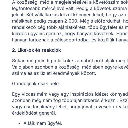
A közösségi média megjelenésével a követőszám sok
legfontosabb mércéjévé vált. Pedig a követők szám
jelent. Két vállalkozás közül könnyen lehet, hogy az
másiknak pedig csupán 2 000. Mégis előfordulhat, h
rendelkező cég több ajánlatkérést, több ügyfelet és 
kérdés ugyanis nem az, hogy hányan követnek. Hane
hányan tartoznak a célcsoportodba, és közülük hánya
2. Like-ok és reakciók
Sokan még mindig a lájkok számából próbálják megíté
Valójában azonban a közösségi médiában egyre kevé
száma és az üzleti eredmények között.
Gondoljunk csak bele:
Egy vicces mém vagy egy inspirációs idézet könnyedén
azonban még nem fog több ajánlatkérés érkezni. Ezz
vagy esettanulmány lehet, hogy jóval kevesebb reakció
érdeklődést generál.
A lájk nem ügyfél.