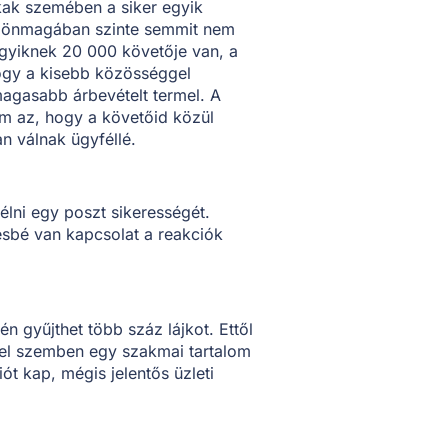
ak szemében a siker egyik
a önmagában szinte semmit nem
 egyiknek 20 000 követője van, a
ogy a kisebb közösséggel
magasabb árbevételt termel. A
m az, hogy a követőid közül
n válnak ügyféllé.
lni egy poszt sikerességét.
sbé van kapcsolat a reakciók
 gyűjthet több száz lájkot. Ettől
el szemben egy szakmai tartalom
t kap, mégis jelentős üzleti