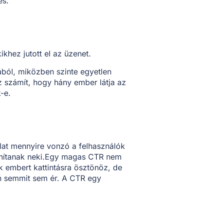
és.
khez jutott el az üzenet.
ából, miközben szinte egyetlen
z számít, hogy hány ember látja az
-e.
álat mennyire vonzó a felhasználók
onítanak neki.Egy magas CTR nem
ok embert kattintásra ösztönöz, de
n semmit sem ér. A CTR egy