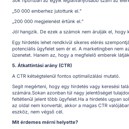
Sok riportban az egyik leglátványosabb szám az elér
„50 000 emberhez jutottunk el.”
„200 000 megjelenést értünk el.”
Jól hangzik. De ezek a számok nem árulják el, hogy ki
Egy hirdetés lehet rendkívül sikeres elérés szempontj
potenciális ügyfelet sem ér el. A marketingben nem a
üzenetet. Hanem az, hogy a megfelelő emberek látják
5. Átkattintási arány (CTR)
A CTR kétségtelenül fontos optimalizálási mutató.
Segít megérteni, hogy egy hirdetés vagy keresési tal
számára.Sokan azonban túl nagy jelentőséget tulajd
feltétlenül jelent több ügyfelet.Ha a hirdetés ugyan s
az oldal nem konvertál, akkor a magas CTR valójába
eszköz, nem végső cél.
Mit érdemes mérni helyette?