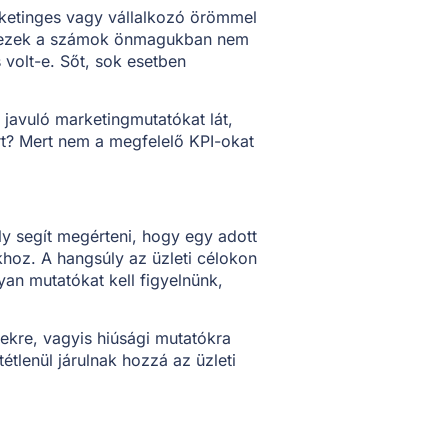
ketinges vagy vállalkozó örömmel
y ezek a számok önmagukban nem
olt-e. Sőt, sok esetben
javuló marketingmutatókat lát,
t? Mert nem a megfelelő KPI-okat
y segít megérteni, hogy egy adott
khoz. A hangsúly az üzleti célokon
yan mutatókat kell figyelnünk,
ekre, vagyis hiúsági mutatókra
étlenül járulnak hozzá az üzleti