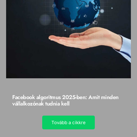
Facebook algoritmus 2025-ben: Amit minden
vállalkozónak tudnia kell
Tovább a cikkre