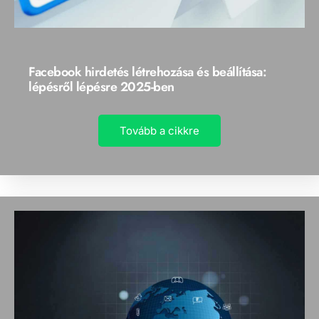
Facebook hirdetés létrehozása és beállítása:
lépésről lépésre 2025-ben
Tovább a cikkre