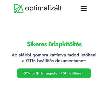
Sikeres űrlapkitöltés
Az alábbi gombra kattintva tudod letölteni
a GTM beállítás dokumentumot:
GTM beállítási segédlet (PDF) letöltése