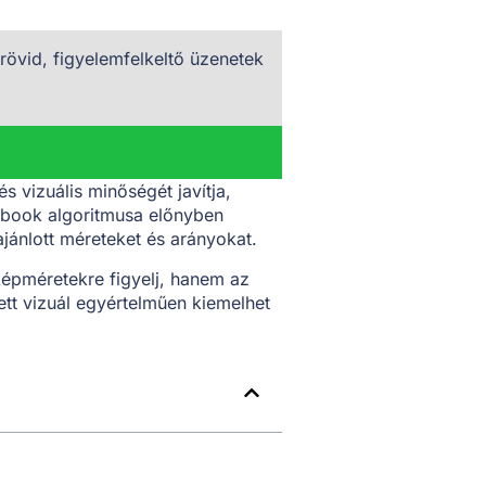
rövid, figyelemfelkeltő üzenetek
 vizuális minőségét javítja,
cebook algoritmusa előnyben
ajánlott méreteket és arányokat.
képméretekre figyelj, hanem az
zett vizuál egyértelműen kiemelhet