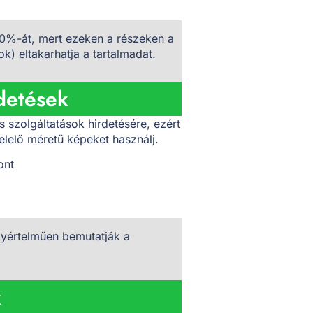
0%-át, mert ezeken a részeken a
k) eltakarhatja a tartalmadat.
detések
 szolgáltatások hirdetésére, ezért
lelő méretű képeket használj.
ont
gyértelműen bemutatják a
k