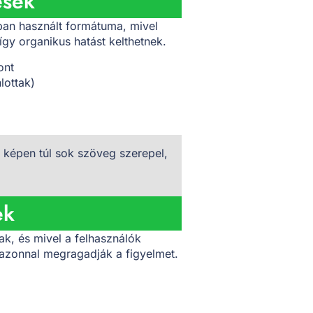
ések
ban használt formátuma, mivel
így organikus hatást kelthetnek.
ont
lottak)
képen túl sok szöveg szerepel,
ek
ak, és mivel a felhasználók
 azonnal megragadják a figyelmet.