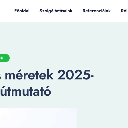
Főoldal
Szolgáltatásaink
Referenciáink
Ról
OK
s méretek 2025-
 útmutató