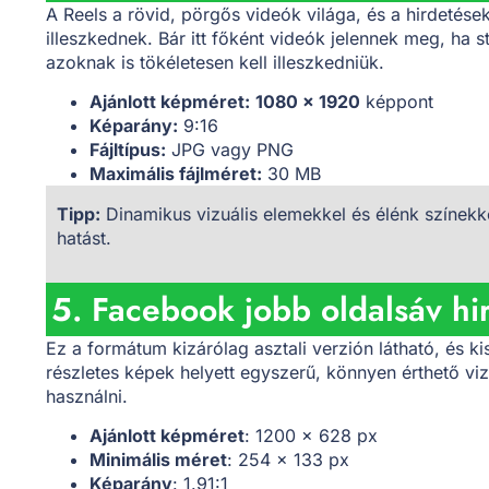
A Reels a rövid, pörgős videók világa, és a hirdetés
illeszkednek. Bár itt főként videók jelennek meg, ha s
azoknak is tökéletesen kell illeszkedniük.
Ajánlott képméret:
1080 x 1920
képpont
Képarány:
9:16
Fájltípus:
JPG vagy PNG
Maximális fájlméret:
30 MB
Tipp:
Dinamikus vizuális elemekkel és élénk színekke
hatást.
5. Facebook jobb oldalsáv hi
Ez a formátum kizárólag asztali verzión látható, és k
részletes képek helyett egyszerű, könnyen érthető v
használni.
Ajánlott képméret
: 1200 x 628 px
Minimális méret
: 254 x 133 px
Képarány
: 1.91:1