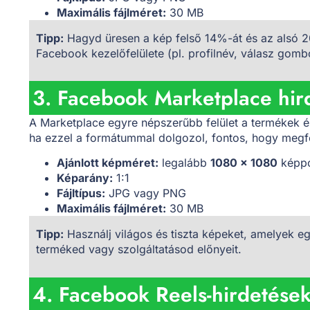
Maximális fájlméret:
30 MB
Tipp:
Hagyd üresen a kép felső 14%-át és az alsó 2
Facebook kezelőfelülete (pl. profilnév, válasz gombo
3. Facebook Marketplace hir
A Marketplace egyre népszerűbb felület a termékek és
ha ezzel a formátummal dolgozol, fontos, hogy megfe
Ajánlott képméret:
legalább
1080 x 1080
képp
Képarány:
1:1
Fájltípus:
JPG vagy PNG
Maximális fájlméret:
30 MB
Tipp:
Használj világos és tiszta képeket, amelyek e
terméked vagy szolgáltatásod előnyeit.
4. Facebook Reels-hirdetése