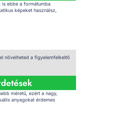
ek is ebbe a formátumba
tatikus képeket használsz,
l növelheted a figyelemfelkeltő
rdetések
isebb méretű, ezért a nagy,
izuális anyagokat érdemes