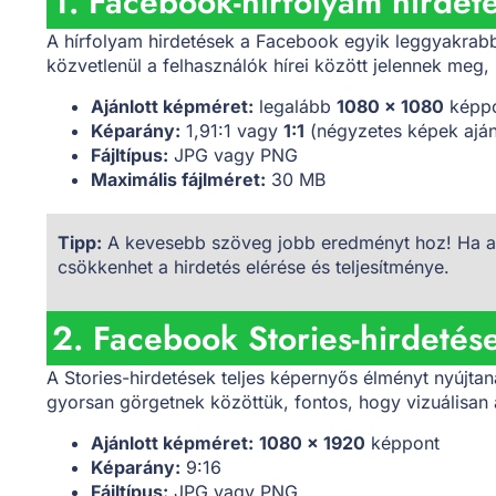
1. Facebook-hírfolyam hirdet
A hírfolyam hirdetések a Facebook egyik leggyakrab
közvetlenül a felhasználók hírei között jelennek meg, 
Ajánlott képméret:
legalább
1080 x 1080
képp
Képarány:
1,91:1 vagy
1:1
(négyzetes képek aján
Fájltípus:
JPG vagy PNG
Maximális fájlméret:
30 MB
Tipp:
A kevesebb szöveg jobb eredményt hoz! Ha a 
csökkenhet a hirdetés elérése és teljesítménye.
2. Facebook Stories-hirdetés
A Stories-hirdetések teljes képernyős élményt nyújtan
gyorsan görgetnek közöttük, fontos, hogy vizuálisan
Ajánlott képméret:
1080 x 1920
képpont
Képarány:
9:16
Fájltípus:
JPG vagy PNG