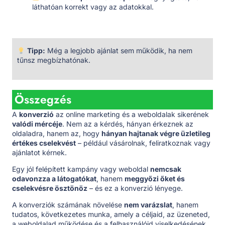
láthatóan korrekt vagy az adatokkal.
Tipp:
Még a legjobb ajánlat sem működik, ha nem
tűnsz megbízhatónak.
Összegzés
A
konverzió
az online marketing és a weboldalak sikerének
valódi mércéje
. Nem az a kérdés, hányan érkeznek az
oldaladra, hanem az, hogy
hányan hajtanak végre üzletileg
értékes cselekvést
– például vásárolnak, feliratkoznak vagy
ajánlatot kérnek.
Egy jól felépített kampány vagy weboldal
nemcsak
odavonzza a látogatókat
, hanem
meggyőzi őket és
cselekvésre ösztönöz
– és ez a konverzió lényege.
A konverziók számának növelése
nem varázslat
, hanem
tudatos, következetes munka, amely a céljaid, az üzeneted,
a weboldalad működése és a felhasználóid viselkedésének