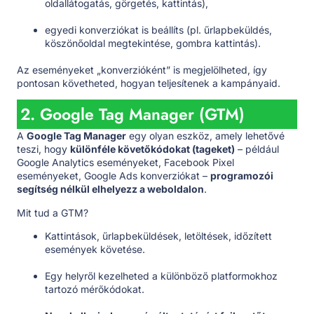
oldallátogatás, görgetés, kattintás),
egyedi konverziókat is beállíts (pl. űrlapbeküldés,
köszönőoldal megtekintése, gombra kattintás).
Az eseményeket „konverzióként” is megjelölheted, így
pontosan követheted, hogyan teljesítenek a kampányaid.
2. Google Tag Manager (GTM)
A
Google Tag Manager
egy olyan eszköz, amely lehetővé
teszi, hogy
különféle követőkódokat (tageket)
– például
Google Analytics eseményeket, Facebook Pixel
eseményeket, Google Ads konverziókat –
programozói
segítség nélkül elhelyezz a weboldalon
.
Mit tud a GTM?
Kattintások, űrlapbeküldések, letöltések, időzített
események követése.
Egy helyről kezelheted a különböző platformokhoz
tartozó mérőkódokat.