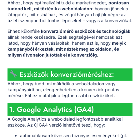
Ahhoz, hogy optimalizálni tudd a marketingedet,
pontosan
tudnod kell, mi történik a weboldaladon
: honnan jönnek a
látogatók, mit csinálnak, és végül hányan hajtják végre az
üzleti szempontból fontos lépéseket – vagyis a konverziókat.
Ehhez különféle
konverziómérő eszközök és technológiák
állnak rendelkezésedre. Ezek segítségével nemcsak azt
látod, hogy hányan vásároltak, hanem azt is, hogy
melyik
kampányból érkeztek, mit néztek meg az oldalon, és
milyen útvonalon jutottak el a konverzióig
.
Eszközök konverzióméréshez:
Ahhoz, hogy tudd, mi működik a weboldaladon vagy
kampányaidban, elengedhetetlen a konverziók pontos
mérése. Ehhez mutatjuk a legfontosabb eszközöket:
1. Google Analytics (GA4)
A Google Analytics a weboldalad legfontosabb analitikai
eszköze. Az új GA4 verzió lehetővé teszi, hogy:
automatikusan kövessen bizonyos eseményeket (pl.