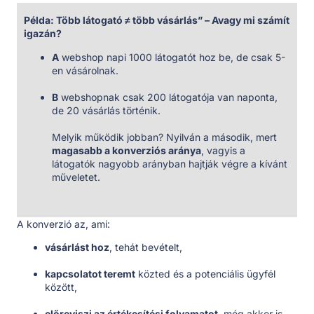
Példa: Több látogató ≠ több vásárlás” – Avagy mi számít
igazán?
A
webshop napi 1000 látogatót hoz be, de csak 5-
en vásárolnak.
B
webshopnak csak 200 látogatója van naponta,
de 20 vásárlás történik.
Melyik működik jobban? Nyilván a második, mert
magasabb a konverziós aránya
, vagyis a
látogatók nagyobb arányban hajtják végre a kívánt
műveletet.
A konverzió az, ami:
vásárlást hoz
, tehát bevételt,
kapcsolatot teremt
közted és a potenciális ügyfél
között,
előreviszi az értékesítési folyamatot
, még akkor is,