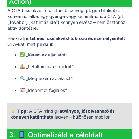
Action)
A CTA (cselekvésre ösztönző szöveg, pl. gombfelirat) a
konverzió lelke. Egy gyenge vagy semmitmondó CTA (pl.
„Tovább”, „Kattintás ide”) könnyen elvész – nem ösztönöz
aktív döntésre.
Használj
értelmes, cselekvést tükröző és személyesített
CTA-kat, mint például:
„Kérem az ajánlatot”
„Letöltöm az e-bookot”
„Megnézem az akciót”
„Időpontot foglalok”
Tipp:
A CTA mindig
látványos, jól olvasható és
könnyen kattintható
legyen – különösen mobilon!
3.
Optimalizáld a céloldalt