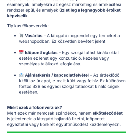
események, amelyekre az egész marketing és értékesítési
rendszer épül, és amelyek
üzletileg a legnagyobb értéket
képviselik
.
Tipikus főkonverziók:
Vásárlás
– A látogató megrendel egy terméket a
webshopodban. Ez közvetlen bevételt jelent.
Időpontfoglalás
– Egy szolgáltatást kínáló oldal
esetén ez lehet egy konzultáció, kezelés vagy
személyes találkozó lefoglalása.
Ajánlatkérés / kapcsolatfelvétel
– Az érdeklődő
kitölti az űrlapot, e-mailt küld vagy felhív. Ez különösen
fontos B2B és egyedi szolgáltatásokat kínáló cégek
esetében.
Miért ezek a főkonverziók?
Mert ezek már nemcsak szándékot, hanem
elköteleződést
is jelentenek: a látogató hajlandó fizetni, időpontot
egyeztetni vagy konkrét együttműködést kezdeményezni.