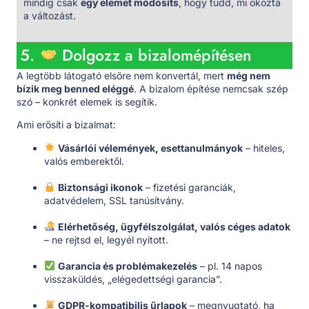
mindig csak
egy elemet módosíts
, hogy tudd, mi okozta
a változást.
5.
Dolgozz a bizalomépítésen
A legtöbb látogató elsőre nem konvertál, mert
még nem
bízik meg benned eléggé
. A bizalom építése nemcsak szép
szó – konkrét elemek is segítik.
Ami erősíti a bizalmat:
Vásárlói vélemények, esettanulmányok
– hiteles,
valós emberektől.
Biztonsági ikonok
– fizetési garanciák,
adatvédelem, SSL tanúsítvány.
Elérhetőség, ügyfélszolgálat, valós céges adatok
– ne rejtsd el, legyél nyitott.
Garancia és problémakezelés
– pl. 14 napos
visszaküldés, „elégedettségi garancia”.
GDPR-kompatibilis űrlapok
– megnyugtató, ha