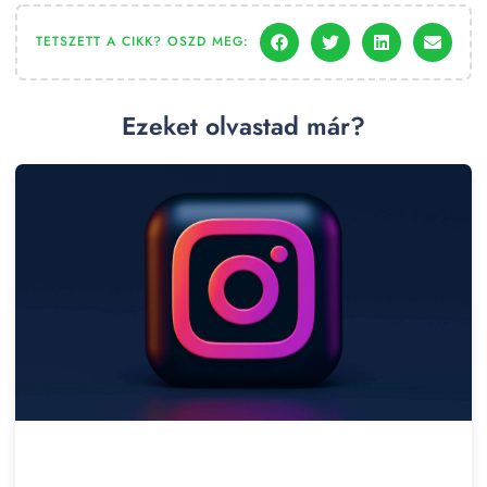
TETSZETT A CIKK? OSZD MEG:
Ezeket olvastad már?