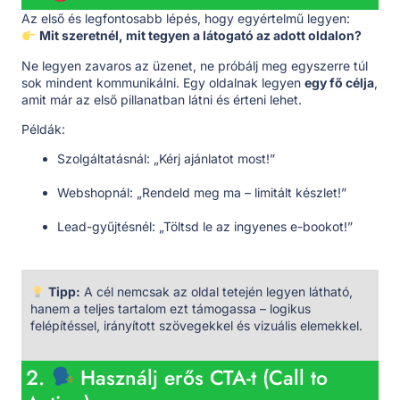
Az első és legfontosabb lépés, hogy egyértelmű legyen:
Mit szeretnél, mit tegyen a látogató az adott oldalon?
Ne legyen zavaros az üzenet, ne próbálj meg egyszerre túl
sok mindent kommunikálni. Egy oldalnak legyen
egy fő célja
,
amit már az első pillanatban látni és érteni lehet.
Példák:
Szolgáltatásnál: „Kérj ajánlatot most!”
Webshopnál: „Rendeld meg ma – limitált készlet!”
Lead-gyűjtésnél: „Töltsd le az ingyenes e-bookot!”
Tipp:
A cél nemcsak az oldal tetején legyen látható,
hanem a teljes tartalom ezt támogassa – logikus
felépítéssel, irányított szövegekkel és vizuális elemekkel.
2.
Használj erős CTA-t (Call to