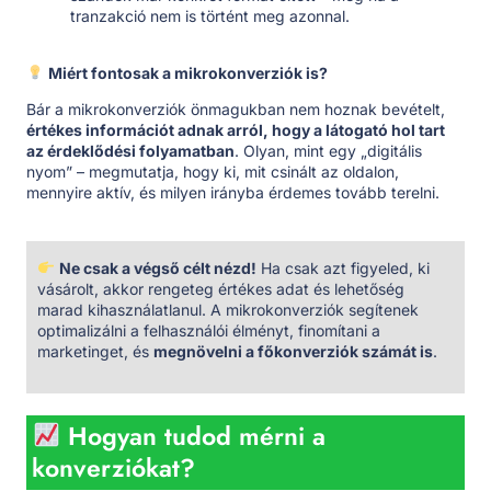
tranzakció nem is történt meg azonnal.
Miért fontosak a mikrokonverziók is?
Bár a mikrokonverziók önmagukban nem hoznak bevételt,
értékes információt adnak arról, hogy a látogató hol tart
az érdeklődési folyamatban
. Olyan, mint egy „digitális
nyom” – megmutatja, hogy ki, mit csinált az oldalon,
mennyire aktív, és milyen irányba érdemes tovább terelni.
Ne csak a végső célt nézd!
Ha csak azt figyeled, ki
vásárolt, akkor rengeteg értékes adat és lehetőség
marad kihasználatlanul. A mikrokonverziók segítenek
optimalizálni a felhasználói élményt, finomítani a
marketinget, és
megnövelni a főkonverziók számát is
.
Hogyan tudod mérni a
konverziókat?