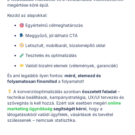
megértése köré épül.
Kezdd az alapokkal:
Egyértelmű célmeghatározás
Meggyőző, jól látható CTA
Letisztult, mobilbarát, bizalomépítő oldal
Tesztelés és optimalizálás
Valódi bizalmi elemek (vélemények, garanciák)
És ami legalább ilyen fontos:
mérd, elemezd és
folyamatosan finomítsd
a folyamatot!
A konverzióoptimalizálás azonban
összetett feladat
–
technikai beállítások, kampánystratégia, UX/UI tervezés és
szövegírás is kell hozzá. Ezért sok esetben megéri
online
marketing ügynökség
segítségét kérni
, hogy a
látogatásokból valódi ügyfelek, vásárlások és bevétel
szülessenek – nemcsak statisztika.