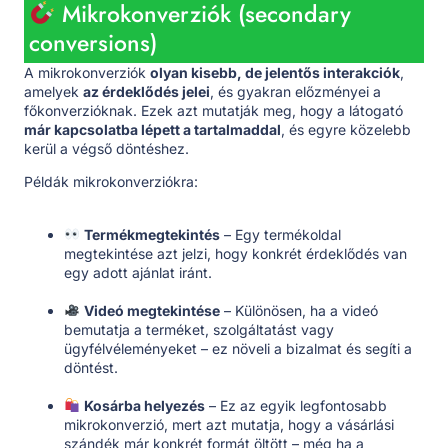
Mikrokonverziók (secondary
conversions)
A mikrokonverziók
olyan kisebb, de jelentős interakciók
,
amelyek
az érdeklődés jelei
, és gyakran előzményei a
főkonverzióknak. Ezek azt mutatják meg, hogy a látogató
már kapcsolatba lépett a tartalmaddal
, és egyre közelebb
kerül a végső döntéshez.
Példák mikrokonverziókra:
Termékmegtekintés
– Egy termékoldal
megtekintése azt jelzi, hogy konkrét érdeklődés van
egy adott ajánlat iránt.
Videó megtekintése
– Különösen, ha a videó
bemutatja a terméket, szolgáltatást vagy
ügyfélvéleményeket – ez növeli a bizalmat és segíti a
döntést.
Kosárba helyezés
– Ez az egyik legfontosabb
mikrokonverzió, mert azt mutatja, hogy a vásárlási
szándék már konkrét formát öltött – még ha a