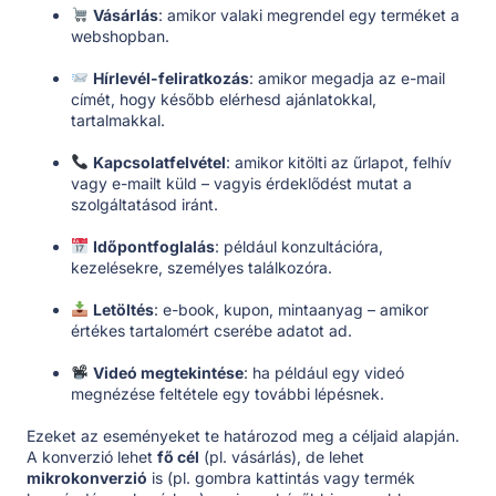
Vásárlás
: amikor valaki megrendel egy terméket a
webshopban.
Hírlevél-feliratkozás
: amikor megadja az e-mail
címét, hogy később elérhesd ajánlatokkal,
tartalmakkal.
Kapcsolatfelvétel
: amikor kitölti az űrlapot, felhív
vagy e-mailt küld – vagyis érdeklődést mutat a
szolgáltatásod iránt.
Időpontfoglalás
: például konzultációra,
kezelésekre, személyes találkozóra.
Letöltés
: e-book, kupon, mintaanyag – amikor
értékes tartalomért cserébe adatot ad.
Videó megtekintése
: ha például egy videó
megnézése feltétele egy további lépésnek.
Ezeket az eseményeket te határozod meg a céljaid alapján.
A konverzió lehet
fő cél
(pl. vásárlás), de lehet
mikrokonverzió
is (pl. gombra kattintás vagy termék