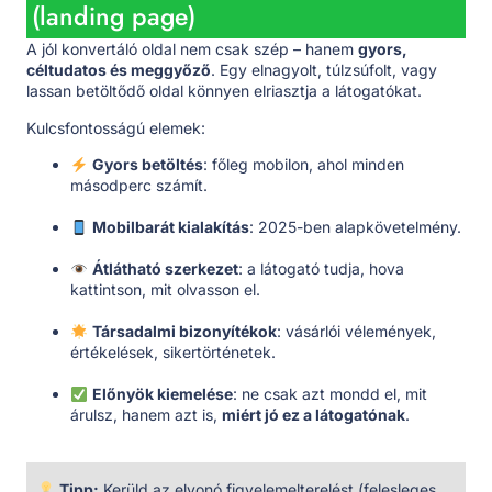
(landing page)
A jól konvertáló oldal nem csak szép – hanem
gyors,
céltudatos és meggyőző
. Egy elnagyolt, túlzsúfolt, vagy
lassan betöltődő oldal könnyen elriasztja a látogatókat.
Kulcsfontosságú elemek:
Gyors betöltés
: főleg mobilon, ahol minden
másodperc számít.
Mobilbarát kialakítás
: 2025-ben alapkövetelmény.
Átlátható szerkezet
: a látogató tudja, hova
kattintson, mit olvasson el.
Társadalmi bizonyítékok
: vásárlói vélemények,
értékelések, sikertörténetek.
Előnyök kiemelése
: ne csak azt mondd el, mit
árulsz, hanem azt is,
miért jó ez a látogatónak
.
Tipp:
Kerüld az elvonó figyelemelterelést (felesleges