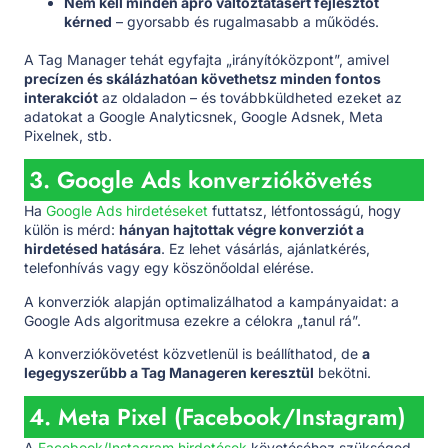
Nem kell minden apró változtatásért fejlesztőt
kérned
– gyorsabb és rugalmasabb a működés.
A Tag Manager tehát egyfajta „irányítóközpont”, amivel
precízen és skálázhatóan követhetsz minden fontos
interakciót
az oldaladon – és továbbküldheted ezeket az
adatokat a Google Analyticsnek, Google Adsnek, Meta
Pixelnek, stb.
3. Google Ads konverziókövetés
Ha
Google Ads hirdetéseket
futtatsz, létfontosságú, hogy
külön is mérd:
hányan hajtottak végre konverziót a
hirdetésed hatására
. Ez lehet vásárlás, ajánlatkérés,
telefonhívás vagy egy köszönőoldal elérése.
A konverziók alapján optimalizálhatod a kampányaidat: a
Google Ads algoritmusa ezekre a célokra „tanul rá”.
A konverziókövetést közvetlenül is beállíthatod, de
a
legegyszerűbb a Tag Manageren keresztül
bekötni.
4. Meta Pixel (Facebook/Instagram)
A
Facebook/Instagram hirdetések
követéséhez szükséged