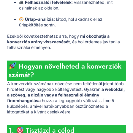
Felhasználói felvételek
: visszanézheted, mit
csinálnak az oldalon.
Űrlap-analízis
: látod, hol akadnak el az
űrlapkitöltés során.
Ezekből következtethetsz arra, hogy
mi okozhatja a
konverziós arány visszaesését
, és hol érdemes javítani a
felhasználói élményen.
Hogyan növelheted a konverziók
számát?
A konverziók számának növelése nem feltétlenül jelent több
hirdetést vagy nagyobb költségvetést. Gyakran
a weboldal,
a szöveg, a dizájn vagy a felhasználói élmény
finomhangolása
hozza a legnagyobb változást. Íme 5
kulcslépés, amivel hatékonyabban ösztönözheted a
látogatókat a kívánt cselekvésre:
1.
Tisztázd a célod