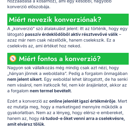
hozzáadása a kosárhoz), ami egy későbbi, nagyobb
konverzió előszobája.
Miért nevezik konverziónak?
A „konverzió” szó átalakulást jelent: itt az történik, hogy egy
látogató
passzív érdeklődőből aktív résztvevővé válik
–
azaz már nem csak nézelődik, hanem cselekszik. Ez a
cselekvés az, ami értéket hoz neked.
Miért fontos a konverzió?
Nagyon sok vállalkozás még mindig csak azt nézi, hogy
„hányan jönnek a weboldalra”. Pedig a forgalom önmagában
nem jelent sikert
. Egy weboldal lehet látogatott, de ha senki
nem vásárol, nem iratkozik fel, nem kér árajánlatot, akkor az
a forgalom
nem termel bevételt
.
Ezért a konverzió az
online jelenlét igazi értékmérője
. Mert
ez mutatja meg, hogy a marketinged mennyire működik a
gyakorlatban. Nem az a lényeg, hogy elérsz-e embereket,
hanem az, hogy
rá tudod-e őket venni arra a cselekvésre,
amit elvársz tőlük
.