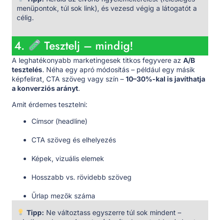
menüpontok, túl sok link), és vezesd végig a látogatót a
célig.
4.
Tesztelj – mindig!
A leghatékonyabb marketingesek titkos fegyvere az
A/B
tesztelés
. Néha egy apró módosítás – például egy másik
képfelirat, CTA szöveg vagy szín –
10–30%-kal is javíthatja
a konverziós arányt
.
Amit érdemes tesztelni:
Címsor (headline)
CTA szöveg és elhelyezés
Képek, vizuális elemek
Hosszabb vs. rövidebb szöveg
Űrlap mezők száma
Tipp:
Ne változtass egyszerre túl sok mindent –