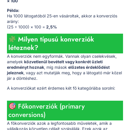
× 100
Példa:
Ha 1000 látogatóból 25-en vásároltak, akkor a konverziós
arány:
(25 ÷ 1000) × 100 =
2,5%
Milyen típusú konverziók
léteznek?
A konverziók nem egyformák. Vannak olyan cselekvések,
amelyek
közvetlenül bevételt vagy konkrét üzleti
eredményt hoznak
, míg mások
előzetes érdeklődést
jeleznek
, vagy azt mutatják meg, hogy a látogató már közel
jár a döntéshez.
A konverziókat ezért érdemes két fő kategóriába sorolni:
Főkonverziók (primary
conversions)
A főkonverziók azok a legfontosabb műveletek, amik a
vállalkozás közvetlen céljait szolgálják. Ezek azok az