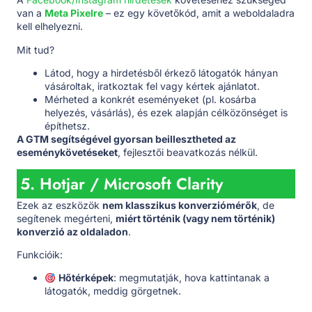
van a
Meta Pixelre
– ez egy követőkód, amit a weboldaladra
kell elhelyezni.
Mit tud?
Látod, hogy a hirdetésből érkező látogatók hányan
vásároltak, iratkoztak fel vagy kértek ajánlatot.
Mérheted a konkrét eseményeket (pl. kosárba
helyezés, vásárlás), és ezek alapján célközönséget is
építhetsz.
A GTM segítségével gyorsan beillesztheted az
eseménykövetéseket
, fejlesztői beavatkozás nélkül.
5. Hotjar / Microsoft Clarity
Ezek az eszközök
nem klasszikus konverziómérők
, de
segítenek megérteni,
miért történik (vagy nem történik)
konverzió az oldaladon
.
Funkcióik:
Hőtérképek
: megmutatják, hova kattintanak a
látogatók, meddig görgetnek.