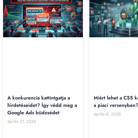
A konkurencia kattintgatja a
Miért lehet a CSS 
hirdetéseidet? Így védd meg a
a piaci versenyben
Google Ads büdzsédet
április 8, 2026
április 21, 2026