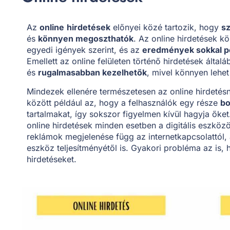
Az
online
hirdetések
előnyei közé tartozik, hogy
s
és
könnyen megoszthatók
. Az online hirdetések 
egyedi igények szerint, és az
eredmények sokkal p
Emellett az online felületen történő hirdetések által
és
rugalmasabban kezelhetők
, mivel könnyen lehet
Mindezek ellenére természetesen az online hirdetés
között például az, hogy a felhasználók egy része
bo
tartalmakat, így sokszor figyelmen kívül hagyja őke
online hirdetések minden esetben a digitális eszkö
reklámok megjelenése függ az internetkapcsolattól,
eszköz teljesítményétől is. Gyakori probléma az is,
hirdetéseket.