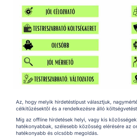
Az, hogy melyik hirdetéstípust választjuk, nagymért
célkitűzésektől és a rendelkezésre álló költségvetést
Míg az offline hirdetések helyi, vagy kis közössége
hatékonyabbak, szélesebb közösség elérésére az onl
hatékonyabb és olcsóbb megoldás.