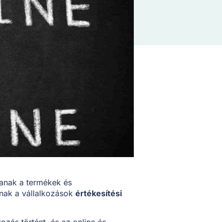
szanak a termékek és
nak a vállalkozások
értékesítési
ozás történt, és az online és