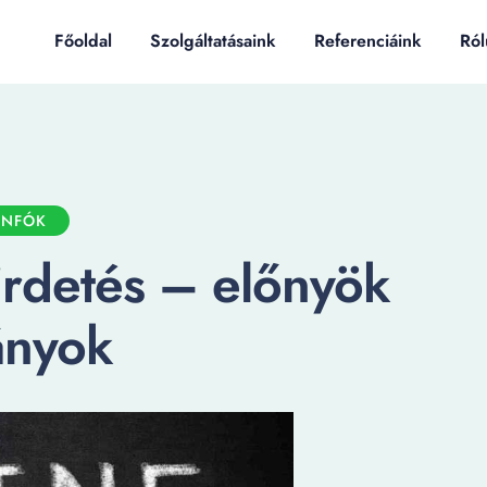
Főoldal
Szolgáltatásaink
Referenciáink
Ról
INFÓK
hirdetés – előnyök
ányok